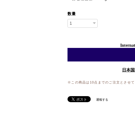
数量
Internat
日本国
※この商品は10点までのご注文とさせ
通報する