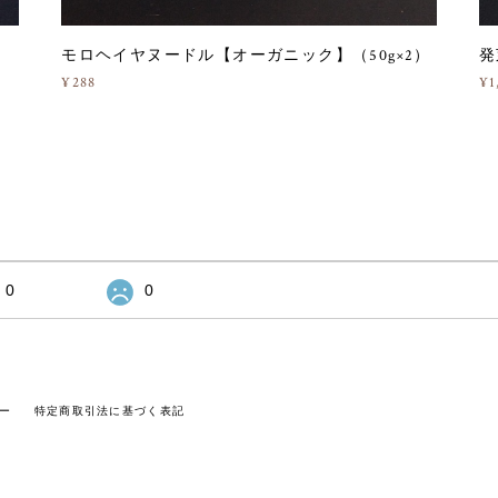
モロヘイヤヌードル【オーガニック】（50g×2）
発
¥288
¥1
0
0
ー
特定商取引法に基づく表記