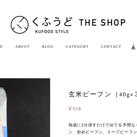
E
ABOUT
BLOG
CATEGORY
CONTACT
玄米ビーフン（40g
¥518
熱湯に1分浸すだけでゆでる手間な
ン、炒めビーフン、スープビーフ