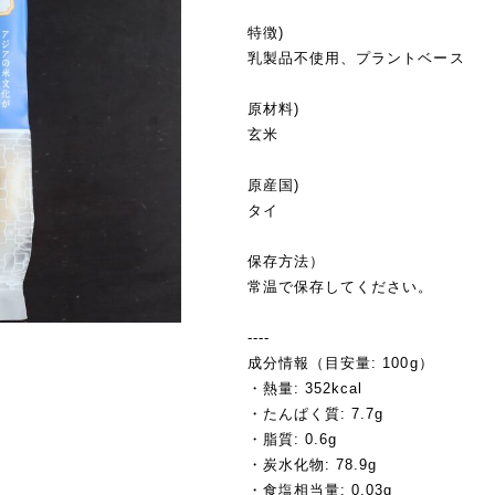
特徴)
乳製品不使用、プラントベース
原材料)
玄米
原産国)
タイ
保存方法）
常温で保存してください。
----
成分情報（目安量: 100g）
・熱量: 352kcal
・たんぱく質: 7.7g
・脂質: 0.6g
・炭水化物: 78.9g
・食塩相当量: 0.03g