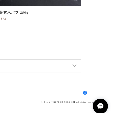
芽玄米パフ 250g
,372
© くふうど KUFOOD THE SHOP All rights reserved.